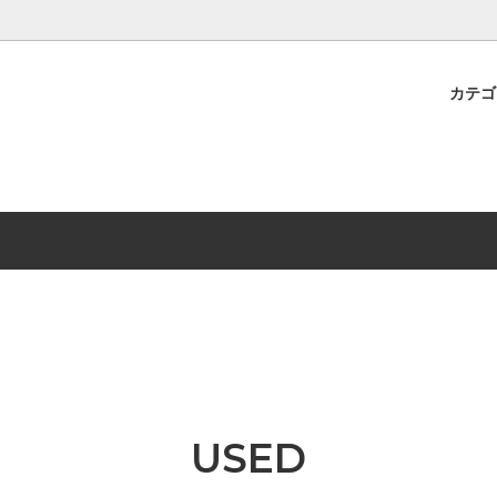
カテ
アウター
流れ
NEONアウター
過去の実績
ス
Militaryボトムス
ズ
BABYLON DREAMING
トチケット
SOLD ITEM
USED