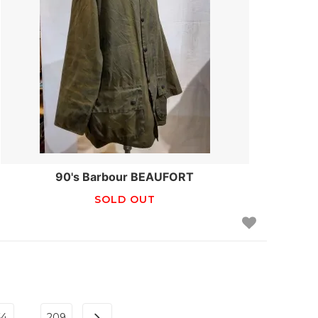
90's Barbour BEAUFORT
SOLD OUT
...
64
209