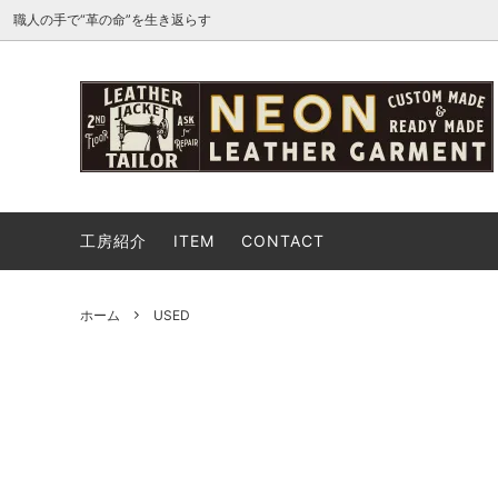
職人の手で“革の命”を生き返らす
THE ROYAL EXCHANGE 2026
NEON
レザーの修理について
USED
USED
依頼の
トップス
ボトム
工房紹介
ITEM
CONTACT
バッグ
シュー
GARAGE SALE
イベン
ホーム
USED