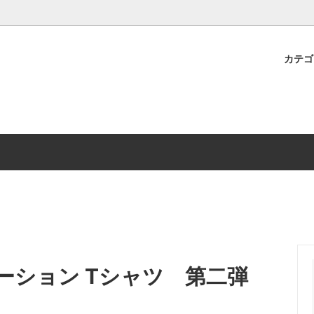
カテ
アウター
流れ
NEONアウター
過去の実績
ス
Militaryボトムス
ズ
BABYLON DREAMING
トチケット
SOLD ITEM
コラボレーション Tシャツ 第二弾