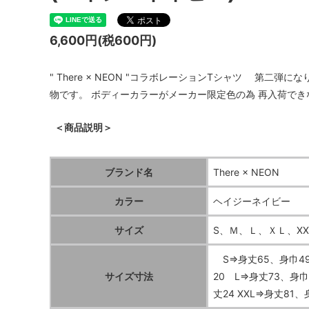
6,600円(税600円)
" There × NEON "コラボレーションTシャツ 第二弾
物です。 ボディーカラーがメーカー限定色の為 再入荷できな
＜商品説明＞
ブランド名
There × NEON
カラー
ヘイジーネイビー
サイズ
S、Ｍ、Ｌ、ＸＬ、XX
S⇒身丈65、身巾49
サイズ寸法
20 L⇒身丈73、身
丈24 XXL⇒身丈81