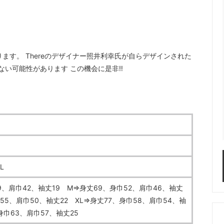
になります。 Thereのデザイナー照井利幸氏が自らデザインされた
い可能性があります この機会に是非‼️
L
、肩巾42、袖丈19 M⇒身丈69、身巾52、肩巾46、袖丈
巾55、肩巾50、袖丈22 XL⇒身丈77、身巾58、肩巾54、袖
、身巾63、肩巾57、袖丈25