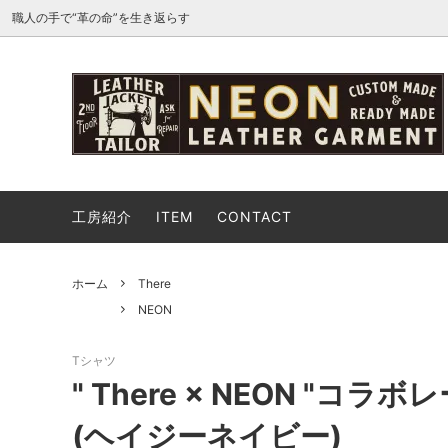
職人の手で“革の命”を生き返らす
THE ROYAL EXCHANGE 2026
NEON
レザーの修理について
USED
USED
依頼の
トップス
ボトム
工房紹介
ITEM
CONTACT
バッグ
シュー
GARAGE SALE
イベン
ホーム
There
NEON
Tシャツ
" There × NEON "
(ヘイジーネイビー)