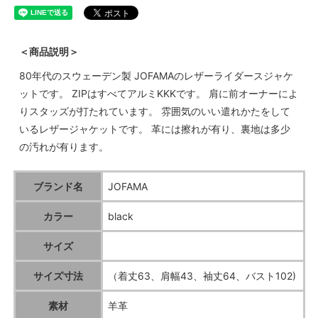
＜商品説明＞
80年代のスウェーデン製 JOFAMAのレザーライダースジャケ
ットです。 ZIPはすべてアルミKKKです。 肩に前オーナーによ
りスタッズが打たれています。 雰囲気のいい遣れかたをして
いるレザージャケットです。 革には擦れが有り、裏地は多少
の汚れが有ります。
ブランド名
JOFAMA
カラー
black
サイズ
サイズ寸法
（着丈63、肩幅43、袖丈64、バスト102)
素材
羊革