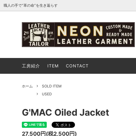
職人の手で“革の命”を生き返らす
THE ROYAL EXCHANGE 2026
NEON
レザーの修理について
USED
USED
依頼の
トップス
ボトム
工房紹介
ITEM
CONTACT
バッグ
シュー
GARAGE SALE
イベン
ホーム
SOLD ITEM
USED
G'MAC Oiled Jacket
27,500円(税2,500円)