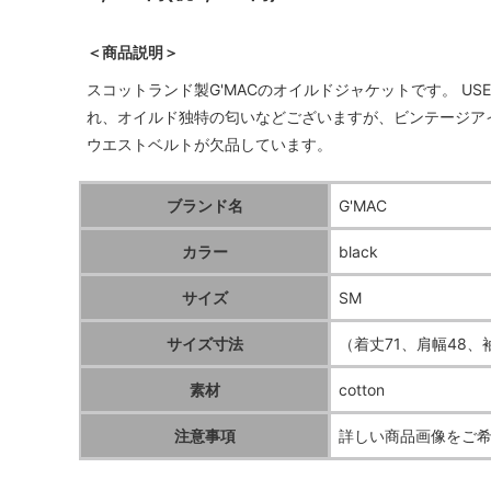
＜商品説明＞
スコットランド製G'MACのオイルドジャケットです。 U
れ、オイルド独特の匂いなどございますが、ビンテージア
ウエストベルトが欠品しています。
ブランド名
G'MAC
カラー
black
サイズ
SM
サイズ寸法
（着丈71、肩幅48、袖
素材
cotton
注意事項
詳しい商品画像をご