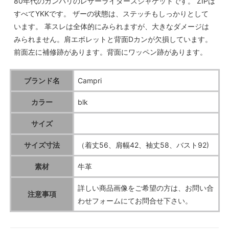
80年代のカンパリのレザーライダースジャケットです。 ZIPは
すべてYKKです。 ザーの状態は、ステッチもしっかりとして
います。 革スレは全体的にみられますが、大きなダメージは
みられません。肩エボレットと背面Dカンが欠損しています。
前面左に補修跡があります。背面にワッペン跡があります。
ブランド名
Campri
カラー
blk
サイズ
サイズ寸法
（着丈56、肩幅42、袖丈58、バスト92)
素材
牛革
詳しい商品画像をご希望の方は、お問い合
注意事項
わせフォームにてお問合せ下さい。