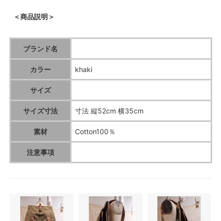
＜商品説明＞
ブランド名
カラー
khaki
サイズ
サイズ寸法
寸法 縦52cm 横35cm
素材
Cotton100％
注意事項