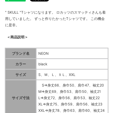
" SKULL "Tシャツになります。 ロカッツのスマッティさんも着
用していました。 ずっと作りたかったTシャツです。 この機会
に是非。
＜商品説明＞
ブランド名
NEON
カラー
black
サイズ
S、Ｍ、Ｌ、ＸＬ、XXL
S⇒身丈66、身巾50、肩巾47、袖丈20
M⇒身丈69、身巾53、肩巾50、袖丈21
サイズ寸法
L⇒身丈72、身巾56、肩巾53、袖丈22
XL⇒身丈75、身巾59、肩巾56、袖丈23
XXL⇒身丈78、身巾63、肩巾60、袖丈24