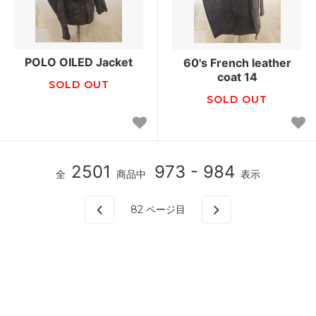
POLO OILED Jacket
60's French leather
coat 14
SOLD OUT
SOLD OUT
2501
973 - 984
全
商品中
表示
82
ページ目